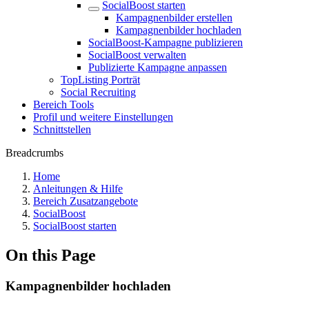
SocialBoost starten
Kampagnenbilder erstellen
Kampagnenbilder hochladen
SocialBoost-Kampagne publizieren
SocialBoost verwalten
Publizierte Kampagne anpassen
TopListing Porträt
Social Recruiting
Bereich Tools
Profil und weitere Einstellungen
Schnittstellen
Breadcrumbs
Home
Anleitungen & Hilfe
Bereich Zusatzangebote
SocialBoost
SocialBoost starten
On this Page
Kampagnenbilder hochladen