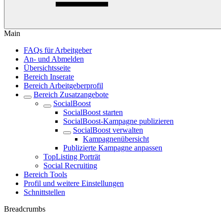
Main
FAQs für Arbeitgeber
An- und Abmelden
Übersichtsseite
Bereich Inserate
Bereich Arbeitgeberprofil
Bereich Zusatzangebote
SocialBoost
SocialBoost starten
SocialBoost-Kampagne publizieren
SocialBoost verwalten
Kampagnenübersicht
Publizierte Kampagne anpassen
TopListing Porträt
Social Recruiting
Bereich Tools
Profil und weitere Einstellungen
Schnittstellen
Breadcrumbs