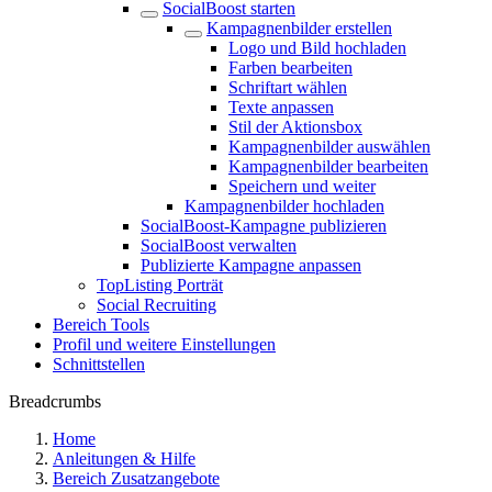
SocialBoost starten
Kampagnenbilder erstellen
Logo und Bild hochladen
Farben bearbeiten
Schriftart wählen
Texte anpassen
Stil der Aktionsbox
Kampagnenbilder auswählen
Kampagnenbilder bearbeiten
Speichern und weiter
Kampagnenbilder hochladen
SocialBoost-Kampagne publizieren
SocialBoost verwalten
Publizierte Kampagne anpassen
TopListing Porträt
Social Recruiting
Bereich Tools
Profil und weitere Einstellungen
Schnittstellen
Breadcrumbs
Home
Anleitungen & Hilfe
Bereich Zusatzangebote